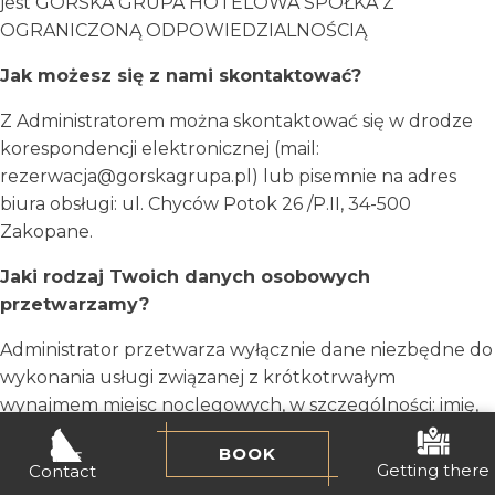
jest GÓRSKA GRUPA HOTELOWA SPÓŁKA Z
OGRANICZONĄ ODPOWIEDZIALNOŚCIĄ
Jak możesz się z nami skontaktować?
Z Administratorem można skontaktować się w drodze
korespondencji elektronicznej (mail:
rezerwacja@gorskagrupa.pl) lub pisemnie na adres
biura obsługi: ul. Chyców Potok 26 /P.II, 34-500
Zakopane.
Jaki rodzaj Twoich danych osobowych
przetwarzamy?
Administrator przetwarza wyłącznie dane niezbędne do
wykonania usługi związanej z krótkotrwałym
wynajmem miejsc noclegowych, w szczególności: imię,
nazwisko, adres email, nr telefonu kontaktowego,
BOOK
rezerwowane miejsce noclegowe, termin pobytu w
Getting there
Contact
rezerwowanym miejscu noclegowym. Wszelkie