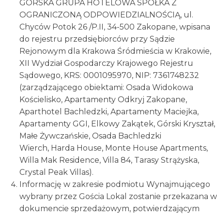
GÓRSKA GRUPA HOTELOWA SPÓŁKA Z
OGRANICZONĄ ODPOWIEDZIALNOŚCIĄ, ul.
Chyców Potok 26 /P.II, 34-500 Zakopane, wpisana
do rejestru przedsiębiorców przy Sądzie
Rejonowym dla Krakowa Śródmieścia w Krakowie,
XII Wydział Gospodarczy Krajowego Rejestru
Sądowego, KRS: 0001095970, NIP: 7361748232
(zarządzającego obiektami: Osada Widokowa
Kościelisko, Apartamenty Odkryj Zakopane,
Aparthotel Bachledzki, Apartamenty Maciejka,
Apartamenty GGI, Elkowy Zakątek, Górski Kryształ,
Małe Żywczańskie, Osada Bachledzki
Wierch, Harda House, Monte House Apartments,
Willa Mak Residence, Villa 84, Tarasy Strążyska,
Crystal Peak Villas).
Informację w zakresie podmiotu Wynajmującego
wybrany przez Gościa Lokal zostanie przekazana w
dokumencie sprzedażowym, potwierdzającym