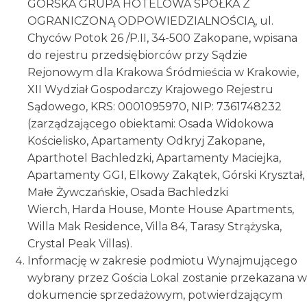
GÓRSKA GRUPA HOTELOWA SPÓŁKA Z
OGRANICZONĄ ODPOWIEDZIALNOŚCIĄ, ul.
Chyców Potok 26 /P.II, 34-500 Zakopane, wpisana
do rejestru przedsiębiorców przy Sądzie
Rejonowym dla Krakowa Śródmieścia w Krakowie,
XII Wydział Gospodarczy Krajowego Rejestru
Sądowego, KRS: 0001095970, NIP: 7361748232
(zarządzającego obiektami: Osada Widokowa
Kościelisko, Apartamenty Odkryj Zakopane,
Aparthotel Bachledzki, Apartamenty Maciejka,
Apartamenty GGI, Elkowy Zakątek, Górski Kryształ,
Małe Żywczańskie, Osada Bachledzki
Wierch, Harda House, Monte House Apartments,
Willa Mak Residence, Villa 84, Tarasy Strążyska,
Crystal Peak Villas).
Informację w zakresie podmiotu Wynajmującego
wybrany przez Gościa Lokal zostanie przekazana w
dokumencie sprzedażowym, potwierdzającym