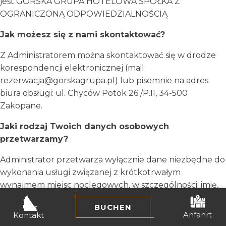
jest GÓRSKA GRUPA HOTELOWA SPÓŁKA Z
OGRANICZONĄ ODPOWIEDZIALNOŚCIĄ
Jak możesz się z nami skontaktować?
Z Administratorem można skontaktować się w drodze
korespondencji elektronicznej (mail:
rezerwacja@gorskagrupa.pl) lub pisemnie na adres
biura obsługi: ul. Chyców Potok 26 /P.II, 34-500
Zakopane.
Jaki rodzaj Twoich danych osobowych
przetwarzamy?
Administrator przetwarza wyłącznie dane niezbędne do
wykonania usługi związanej z krótkotrwałym
wynajmem miejsc noclegowych, w szczególności: imię,
nazwisko, adres email, nr telefonu kontaktowego,
BUCHEN
rezerwowane miejsce noclegowe, termin pobytu w
Anfahrt
Kontakt
rezerwowanym miejscu noclegowym. Wszelkie