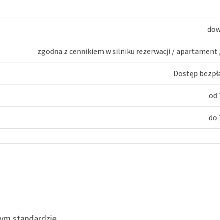
dow
zgodna z cennikiem w silniku rezerwacji
/
apartament 
Dostęp bezpł
od
do
ym standardzie