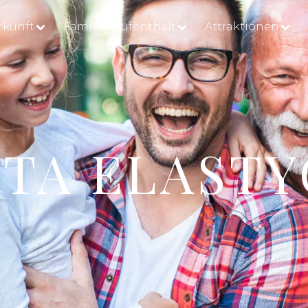
rkunft
Familienaufenthalt
Attraktionen
TA ELAST