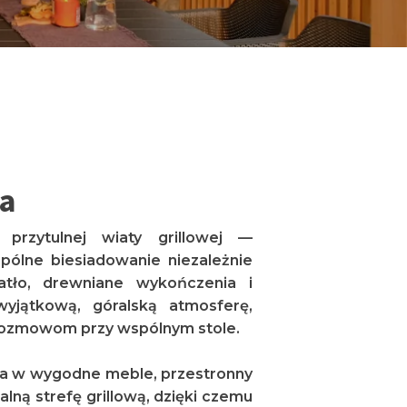
wa
przytulnej wiaty grillowej —
pólne biesiadowanie niezależnie
atło, drewniane wykończenia i
wyjątkową, góralską atmosferę,
i rozmowom przy wspólnym stole.
a w wygodne meble, przestronny
alną strefę grillową, dzięki czemu