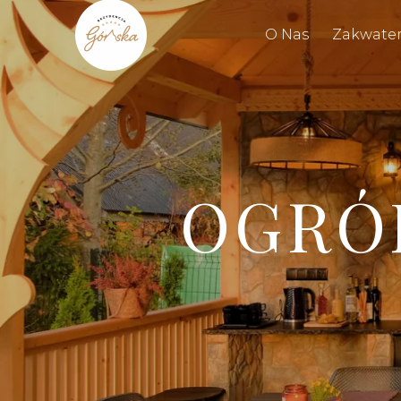
O Nas
Zakwate
OGRÓD