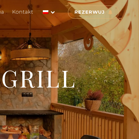
ia
Kontakt
REZERWUJ
 GRILL