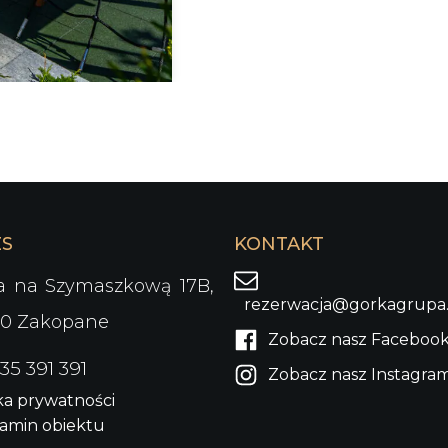
ES
KONTAKT
a na Szymaszkową 17B,
rezerwacja@gorkagrupa.
00 Zakopane
Zobacz nasz Faceboo
35 391 391
Zobacz nasz Instagra
ka prywatności
amin obiektu