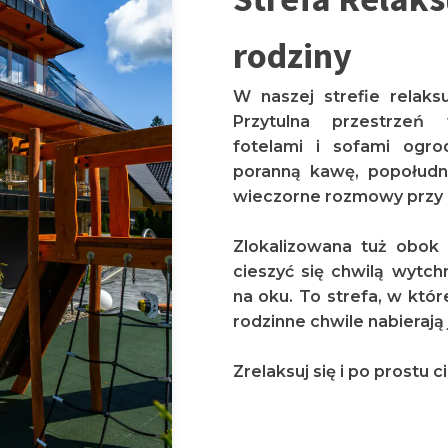
rodziny
W naszej strefie relaks
Przytulna przestrze
fotelami i sofami ogr
poranną kawę, popołudn
wieczorne rozmowy przy 
Zlokalizowana tuż obok
cieszyć się chwilą wytch
na oku. To strefa, w któr
rodzinne chwile nabierają
Zrelaksuj się i po prostu