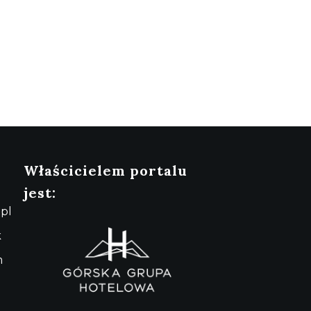
Właścicielem portalu
jest:
pl
k
m