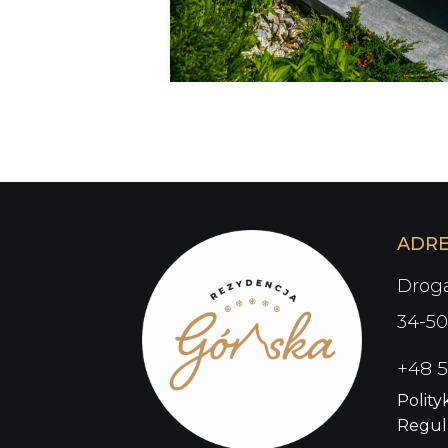
ADR
Drog
34-5
+48 5
Polity
Regul