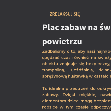
ZRELAKSUJ SIĘ
Plac zabaw na ś
powietrzu
Zadbaliśmy o to, aby nasi najmło
spędzać czas również na śwież
obiektu znajduje się bezpieczny
trampoliną, zjeżdżalnią, ści
sprężynową huśtawką w kształcie
To idealna przestrzeń do odkryw
zabawy. Dzięki miękkiej naw
elementom dzieci mogą bezpieczni
rodzice w tym czasie odpoczyw