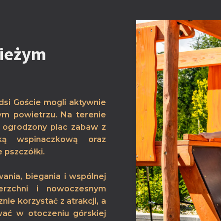
wieżym
dsi Goście mogli aktywnie
ym powietrzu. Na terenie
, ogrodzony plac zabaw z
anką wspinaczkową oraz
 pszczółki.
ania, biegania i wspólnej
ierzchni i nowoczesnym
e korzystać z atrakcji, a
ać w otoczeniu górskiej